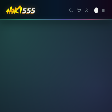
Cari
Troli
Login
Navigation
Buka Menu Saya