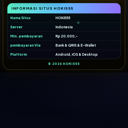
INFORMASI SITUS HOKI555
Nama Situs
HOKI555
Server
Indonesia
Min. pembayaran
Rp 20.000,-
pembayaran Via
Bank & QRIS & E-Wallet
Platform
Android, iOS & Desktop
© 2026 HOKI555