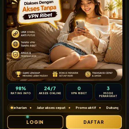
98%
24/7
0
3
RATING INFO
AKSES ONLINE
VPN RIBET
MODE
PERANGKAT
date harian
Jalur akses cepat
Promo aktif
Dukungan respons
LOGIN
DAFTAR