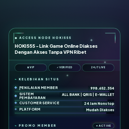
HOKI555 - Link Game Online Diakses
Dengan Akses Tanpa VPN Ribet
♛ VIP
✓ VERIFIED
24/7 LIVE
KELEBIHAN SITUS
PENILAIAN MEMBER
998.652.354
SISTEM
ALL BANK | QRIS | E-WALLET
PEMBAYARAN
CUSTOMER SERVICE
24 Jam Nonstop
PLATFORM
Mudah Diakses
PROMO MEMBER