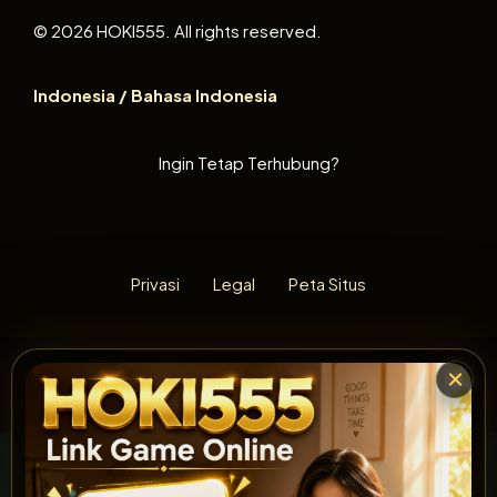
© 2026 HOKI555. All rights reserved.
Indonesia / Bahasa Indonesia
Ingin Tetap Terhubung?
Privasi
Legal
Peta Situs