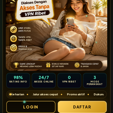
98%
24/7
0
3
RATING INFO
AKSES ONLINE
VPN RIBET
MODE
PERANGKAT
date harian
Jalur akses cepat
Promo aktif
Dukungan respon
LOGIN
DAFTAR