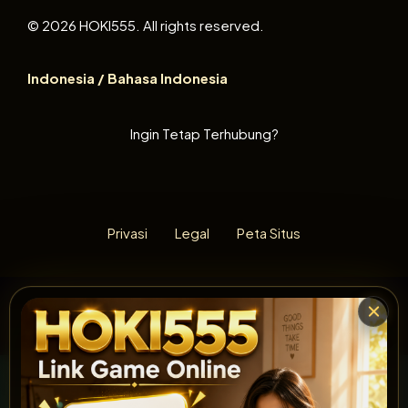
© 2026 HOKI555. All rights reserved.
Indonesia / Bahasa Indonesia
Ingin Tetap Terhubung?
Privasi
Legal
Peta Situs