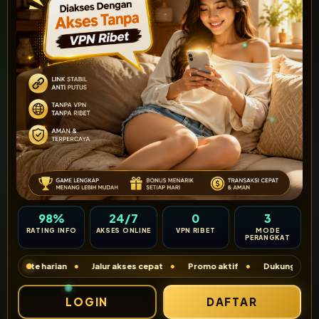
98%
24/7
0
3
RATING INFO
AKSES ONLINE
VPN RIBET
MODE
PERANGKAT
date harian
Jalur akses cepat
Promo aktif
Dukungan respon
LOGIN
DAFTAR