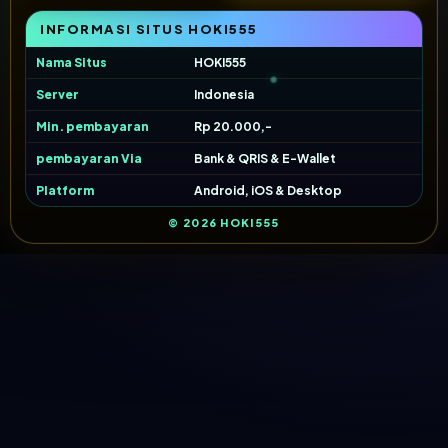
INFORMASI SITUS HOKI555
Nama Situs
HOKI555
Server
Indonesia
Min. pembayaran
Rp 20.000,-
pembayaran Via
Bank & QRIS & E-Wallet
Platform
Android, iOS & Desktop
© 2026 HOKI555