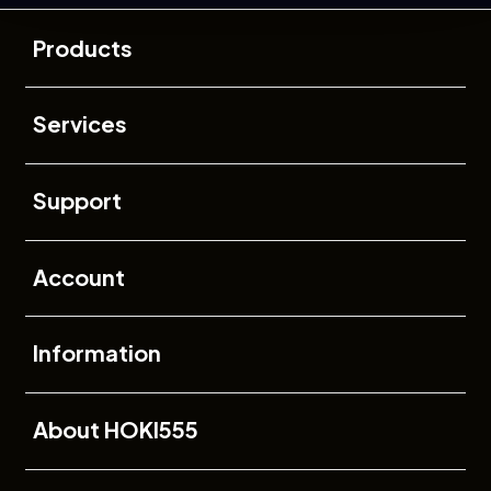
Buka
Footer Navigation
Products
Buka
Services
Buka
Support
Buka
Account
Buka
Information
Buka
About HOKI555