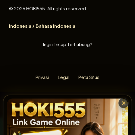
© 2026 HOKI555. All rights reserved.
Indonesia / Bahasa Indonesia
Ingin Tetap Terhubung?
Privasi
Legal
Peta Situs