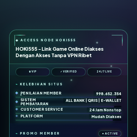
HOKI555 - Link Game Online Diakses
Dengan Akses Tanpa VPN Ribet
♛ VIP
✓ VERIFIED
24/7 LIVE
KELEBIHAN SITUS
PENILAIAN MEMBER
998.652.354
SISTEM
ALL BANK | QRIS | E-WALLET
PEMBAYARAN
CUSTOMER SERVICE
24 Jam Nonstop
PLATFORM
Mudah Diakses
PROMO MEMBER