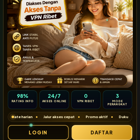
98%
24/7
0
3
RATING INFO
AKSES ONLINE
VPN RIBET
MODE
PERANGKAT
pdate harian
Jalur akses cepat
Promo aktif
Dukungan respo
LOGIN
DAFTAR