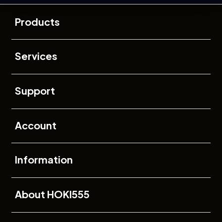
Buka
Footer Navigation
Products
Buka
Services
Buka
Support
Buka
Account
Buka
Information
Buka
About HOKI555