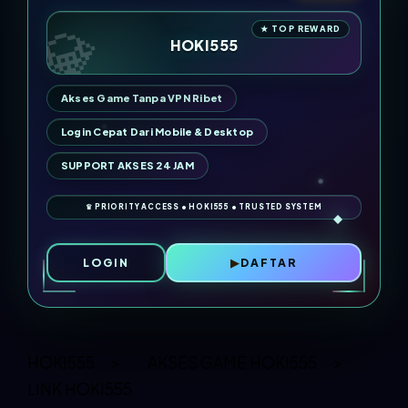
HOKI555
Akses Game Tanpa VPN Ribet
Login Cepat Dari Mobile & Desktop
SUPPORT AKSES 24 JAM
LOGIN
DAFTAR
Layer Popup Close
HOKI555
>
AKSES GAME HOKI555
>
LINK HOKI555