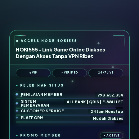
HOKI555 - Link Game Online Diakses
Dengan Akses Tanpa VPN Ribet
♛ VIP
✓ VERIFIED
24/7 LIVE
KELEBIHAN SITUS
PENILAIAN MEMBER
998.652.354
SISTEM
ALL BANK | QRIS | E-WALLET
PEMBAYARAN
CUSTOMER SERVICE
24 Jam Nonstop
PLATFORM
Mudah Diakses
PROMO MEMBER