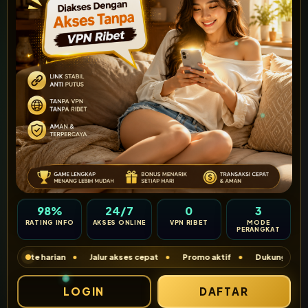
98%
24/7
0
3
RATING INFO
AKSES ONLINE
VPN RIBET
MODE
PERANGKAT
date harian
Jalur akses cepat
Promo aktif
Dukungan respons
LOGIN
DAFTAR