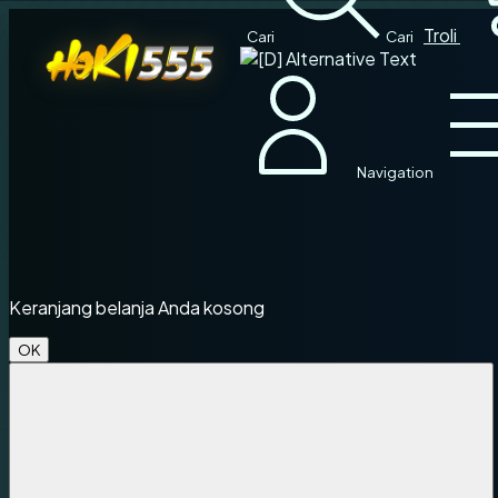
Pilih lokasi dan bahasa Anda.
Troli
Cari
Cari
Navigation
Lanjutkan
Keranjang belanja Anda kosong
OK
Tutup