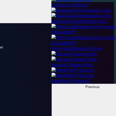
Odyssey OLED G5
Bespoke AI Refrigerator 641L
ri
Front-load Washer & Dryer
Vacuum Cleaner Stick
WindFree™ Ultra AC
Previous