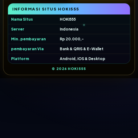
INFORMASI SITUS HOKI555
Nama Situs
HOKI555
Server
Indonesia
Min. pembayaran
Rp 20.000,-
pembayaran Via
Bank & QRIS & E-Wallet
Platform
Android, iOS & Desktop
© 2026 HOKI555