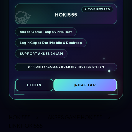
HOKI555
Akses Game Tanpa VPN Ribet
Login Cepat Dari Mobile & Desktop
SUPPORT AKSES 24 JAM
LOGIN
DAFTAR
Layer Popup Close
HOKI555
>
AKSES GAME HOKI555
>
LINK HOKI555