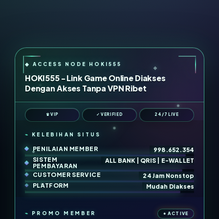
HOKI555 - Link Game Online Diakses
Dengan Akses Tanpa VPN Ribet
♛ VIP
✓ VERIFIED
24/7 LIVE
KELEBIHAN SITUS
PENILAIAN MEMBER
998.652.354
SISTEM
ALL BANK | QRIS | E-WALLET
PEMBAYARAN
CUSTOMER SERVICE
24 Jam Nonstop
PLATFORM
Mudah Diakses
PROMO MEMBER