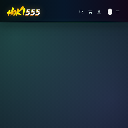
Cari
Troli
Login
Navigation
Buka Menu Saya