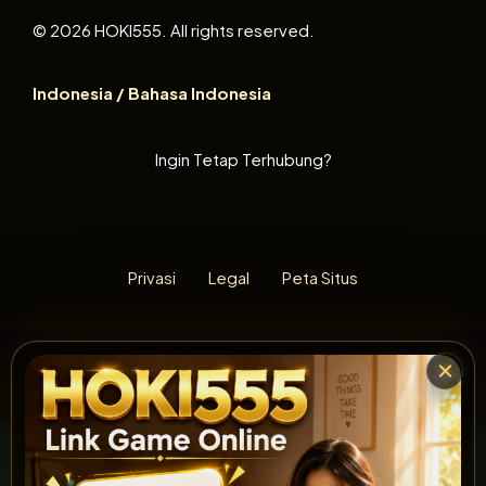
© 2026 HOKI555. All rights reserved.
Indonesia / Bahasa Indonesia
Ingin Tetap Terhubung?
Privasi
Legal
Peta Situs