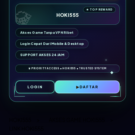
HOKI555
Akses Game Tanpa VPN Ribet
Login Cepat Dari Mobile & Desktop
SUPPORT AKSES 24 JAM
LOGIN
DAFTAR
Layer Popup Close
HOKI555
>
AKSES GAME HOKI555
>
LINK HOKI555