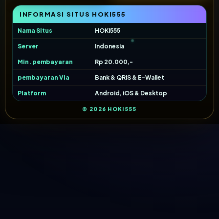
INFORMASI SITUS HOKI555
Nama Situs
HOKI555
Server
Indonesia
Min. pembayaran
Rp 20.000,-
pembayaran Via
Bank & QRIS & E-Wallet
Platform
Android, iOS & Desktop
© 2026 HOKI555