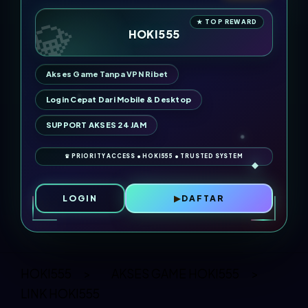
HOKI555
Akses Game Tanpa VPN Ribet
Login Cepat Dari Mobile & Desktop
SUPPORT AKSES 24 JAM
LOGIN
DAFTAR
Layer Popup Close
HOKI555
>
AKSES GAME HOKI555
>
LINK HOKI555