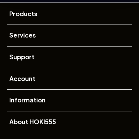
Buka
Footer Navigation
Products
Buka
Services
Buka
Support
Buka
Account
Buka
Information
Buka
About HOKI555