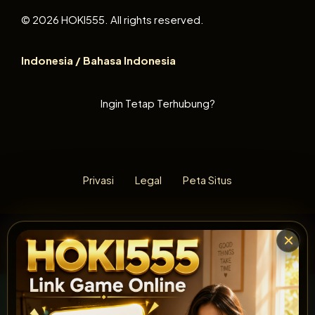
© 2026 HOKI555. All rights reserved.
Indonesia / Bahasa Indonesia
Ingin Tetap Terhubung?
Privasi
Legal
Peta Situs