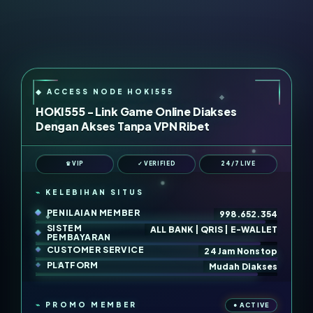
HOKI555 - Link Game Online Diakses
Dengan Akses Tanpa VPN Ribet
♛ VIP
✓ VERIFIED
24/7 LIVE
KELEBIHAN SITUS
PENILAIAN MEMBER
998.652.354
SISTEM
ALL BANK | QRIS | E-WALLET
PEMBAYARAN
CUSTOMER SERVICE
24 Jam Nonstop
PLATFORM
Mudah Diakses
PROMO MEMBER