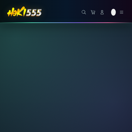
Cari
Troli
Login
Navigation
Buka Menu Saya