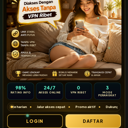
98%
24/7
0
3
RATING INFO
AKSES ONLINE
VPN RIBET
MODE
PERANGKAT
date harian
Jalur akses cepat
Promo aktif
Dukungan respon
LOGIN
DAFTAR