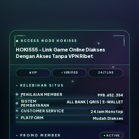
HOKI555 - Link Game Online Diakses
Dengan Akses Tanpa VPN Ribet
♛ VIP
✓ VERIFIED
24/7 LIVE
KELEBIHAN SITUS
PENILAIAN MEMBER
998.652.354
SISTEM
ALL BANK | QRIS | E-WALLET
PEMBAYARAN
CUSTOMER SERVICE
24 Jam Nonstop
PLATFORM
Mudah Diakses
PROMO MEMBER