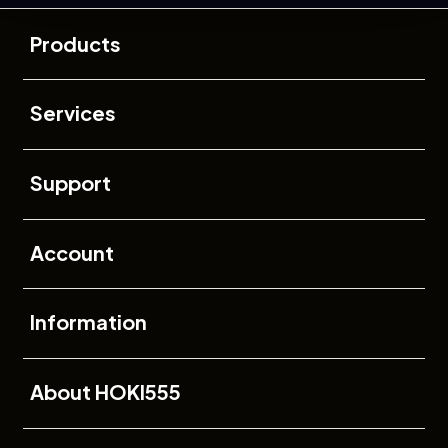
Buka
Footer Navigation
Products
Buka
Services
Buka
Support
Buka
Account
Buka
Information
Buka
About HOKI555