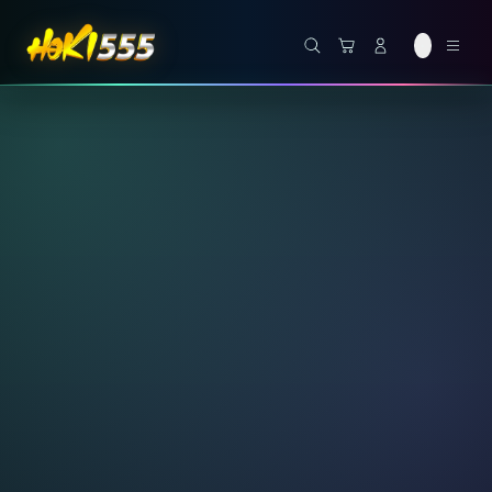
Cari
Troli
Login
Navigation
Buka Menu Saya