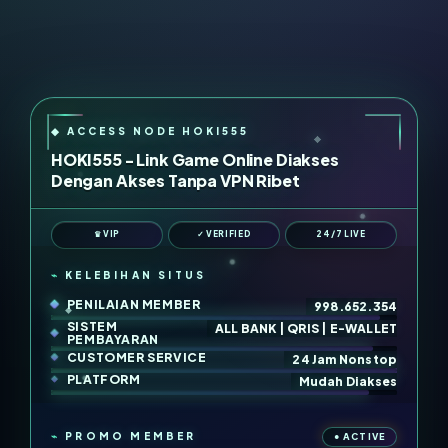
HOKI555 - Link Game Online Diakses
Dengan Akses Tanpa VPN Ribet
♛ VIP
✓ VERIFIED
24/7 LIVE
KELEBIHAN SITUS
PENILAIAN MEMBER
998.652.354
SISTEM
ALL BANK | QRIS | E-WALLET
PEMBAYARAN
CUSTOMER SERVICE
24 Jam Nonstop
PLATFORM
Mudah Diakses
PROMO MEMBER