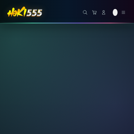
Cari
Troli
Login
Navigation
Buka Menu Saya