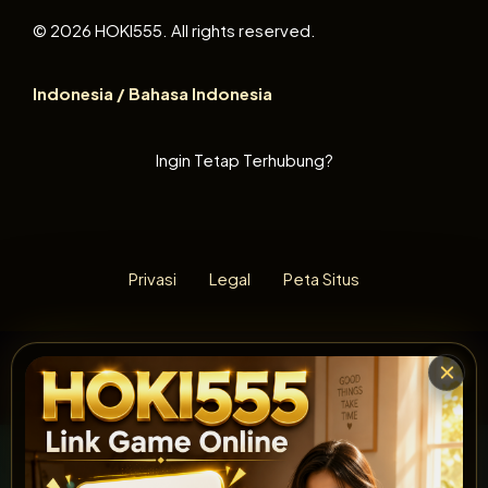
© 2026 HOKI555. All rights reserved.
Indonesia / Bahasa Indonesia
Ingin Tetap Terhubung?
Privasi
Legal
Peta Situs