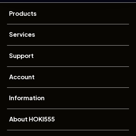
Buka
Footer Navigation
Products
Buka
Services
Buka
Support
Buka
Account
Buka
Information
Buka
About HOKI555