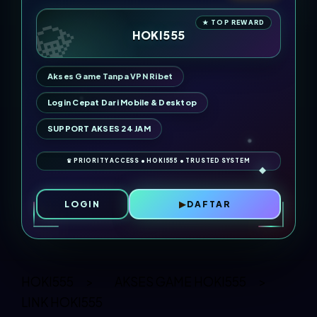
HOKI555
Akses Game Tanpa VPN Ribet
Login Cepat Dari Mobile & Desktop
SUPPORT AKSES 24 JAM
LOGIN
DAFTAR
Layer Popup Close
HOKI555
>
AKSES GAME HOKI555
>
LINK HOKI555