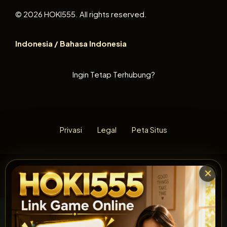
© 2026 HOKI555. All rights reserved.
Indonesia / Bahasa Indonesia
Ingin Tetap Terhubung?
Privasi
Legal
Peta Situs