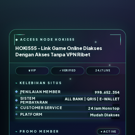
HOKI555 - Link Game Online Diakses
Dengan Akses Tanpa VPN Ribet
♛ VIP
✓ VERIFIED
24/7 LIVE
KELEBIHAN SITUS
PENILAIAN MEMBER
998.652.354
SISTEM
ALL BANK | QRIS | E-WALLET
PEMBAYARAN
CUSTOMER SERVICE
24 Jam Nonstop
PLATFORM
Mudah Diakses
PROMO MEMBER