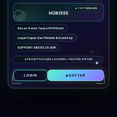
HOKI555
Akses Game Tanpa VPN Ribet
Login Cepat Dari Mobile & Desktop
SUPPORT AKSES 24 JAM
LOGIN
DAFTAR
Layer Popup Close
HOKI555
>
AKSES GAME HOKI555
>
LINK HOKI555