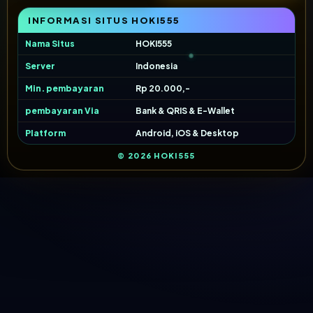
INFORMASI SITUS HOKI555
Nama Situs
HOKI555
Server
Indonesia
Min. pembayaran
Rp 20.000,-
pembayaran Via
Bank & QRIS & E-Wallet
Platform
Android, iOS & Desktop
© 2026 HOKI555