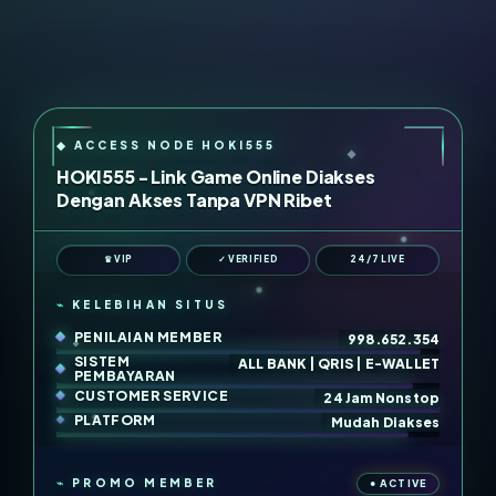
HOKI555 - Link Game Online Diakses
Dengan Akses Tanpa VPN Ribet
♛ VIP
✓ VERIFIED
24/7 LIVE
KELEBIHAN SITUS
PENILAIAN MEMBER
998.652.354
SISTEM
ALL BANK | QRIS | E-WALLET
PEMBAYARAN
CUSTOMER SERVICE
24 Jam Nonstop
PLATFORM
Mudah Diakses
PROMO MEMBER