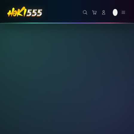
Cari
Troli
Login
Navigation
Buka Menu Saya