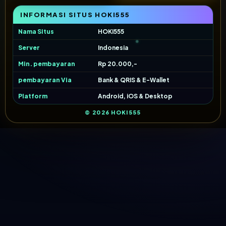
INFORMASI SITUS HOKI555
Nama Situs
HOKI555
Server
Indonesia
Min. pembayaran
Rp 20.000,-
pembayaran Via
Bank & QRIS & E-Wallet
Platform
Android, iOS & Desktop
© 2026 HOKI555