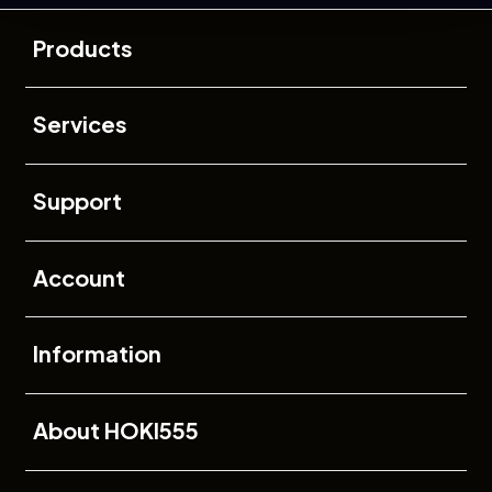
Buka
Footer Navigation
Products
Buka
Services
Buka
Support
Buka
Account
Buka
Information
Buka
About HOKI555