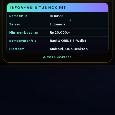
INFORMASI SITUS HOKI555
Nama Situs
HOKI555
Server
Indonesia
Min. pembayaran
Rp 20.000,-
pembayaran Via
Bank & QRIS & E-Wallet
Platform
Android, iOS & Desktop
© 2026 HOKI555