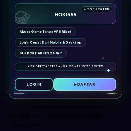
HOKI555
Akses Game Tanpa VPN Ribet
Login Cepat Dari Mobile & Desktop
SUPPORT AKSES 24 JAM
LOGIN
DAFTAR
Layer Popup Close
HOKI555
>
AKSES GAME HOKI555
>
LINK HOKI555