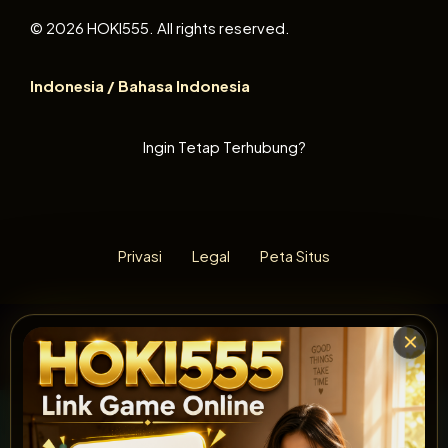
© 2026 HOKI555. All rights reserved.
Indonesia / Bahasa Indonesia
Ingin Tetap Terhubung?
Privasi
Legal
Peta Situs