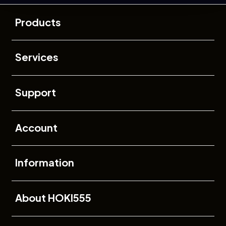
Buka
Footer Navigation
Products
Buka
Services
Buka
Support
Buka
Account
Buka
Information
Buka
About HOKI555