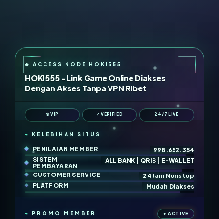
HOKI555 - Link Game Online Diakses
Dengan Akses Tanpa VPN Ribet
♛ VIP
✓ VERIFIED
24/7 LIVE
KELEBIHAN SITUS
PENILAIAN MEMBER
998.652.354
SISTEM
ALL BANK | QRIS | E-WALLET
PEMBAYARAN
CUSTOMER SERVICE
24 Jam Nonstop
PLATFORM
Mudah Diakses
PROMO MEMBER