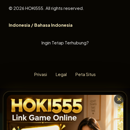
© 2026 HOKI555. All rights reserved.
Indonesia / Bahasa Indonesia
Ingin Tetap Terhubung?
Privasi
Legal
Peta Situs