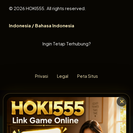
© 2026 HOKI555. All rights reserved.
Indonesia / Bahasa Indonesia
Ingin Tetap Terhubung?
Privasi
Legal
Peta Situs