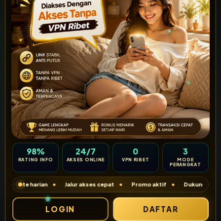
98%
24/7
0
3
RATING INFO
AKSES ONLINE
VPN RIBET
MODE
PERANGKAT
date harian
Jalur akses cepat
Promo aktif
Dukungan respon
LOGIN
DAFTAR