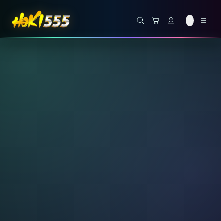
Cari
Troli
Login
Navigation
Buka Menu Saya