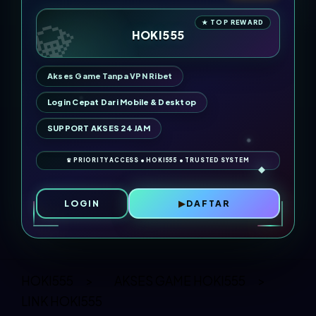
HOKI555
Akses Game Tanpa VPN Ribet
Login Cepat Dari Mobile & Desktop
SUPPORT AKSES 24 JAM
LOGIN
DAFTAR
Layer Popup Close
HOKI555
>
AKSES GAME HOKI555
>
LINK HOKI555