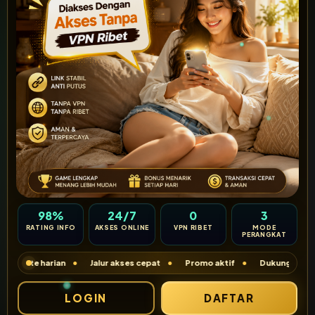
98%
24/7
0
3
RATING INFO
AKSES ONLINE
VPN RIBET
MODE
PERANGKAT
ate harian
Jalur akses cepat
Promo aktif
Dukungan respons
LOGIN
DAFTAR