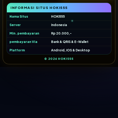
INFORMASI SITUS HOKI555
Nama Situs
HOKI555
Server
Indonesia
Min. pembayaran
Rp 20.000,-
pembayaran Via
Bank & QRIS & E-Wallet
Platform
Android, iOS & Desktop
© 2026 HOKI555