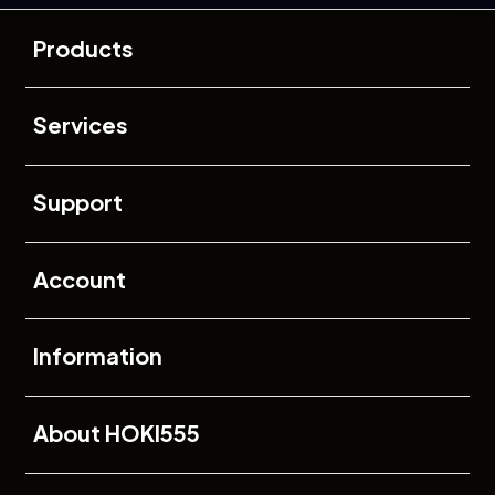
Buka
Footer Navigation
Products
Buka
Services
Buka
Support
Buka
Account
Buka
Information
Buka
About HOKI555