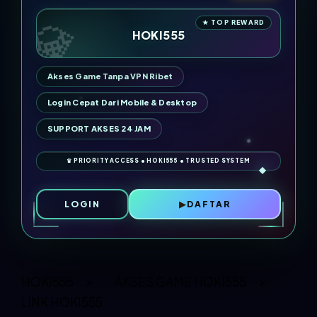
HOKI555
Akses Game Tanpa VPN Ribet
Login Cepat Dari Mobile & Desktop
SUPPORT AKSES 24 JAM
LOGIN
DAFTAR
Layer Popup Close
HOKI555
>
AKSES GAME HOKI555
>
LINK HOKI555