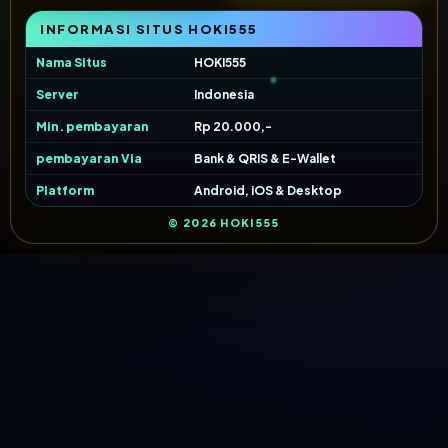
INFORMASI SITUS HOKI555
Nama Situs
HOKI555
Server
Indonesia
Min. pembayaran
Rp 20.000,-
pembayaran Via
Bank & QRIS & E-Wallet
Platform
Android, iOS & Desktop
© 2026 HOKI555