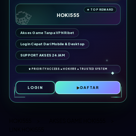
HOKI555
Akses Game Tanpa VPN Ribet
Login Cepat Dari Mobile & Desktop
SUPPORT AKSES 24 JAM
LOGIN
DAFTAR
Layer Popup Close
HOKI555
>
AKSES GAME HOKI555
>
LINK HOKI555