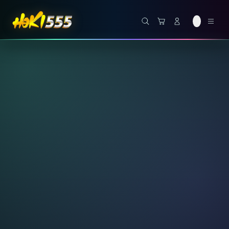
Cari
Troli
Login
Navigation
Buka Menu Saya