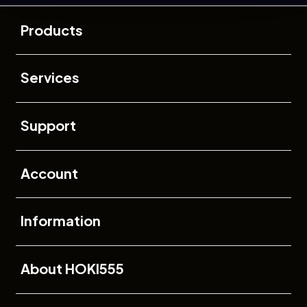
Buka
Footer Navigation
Products
Buka
Services
Buka
Support
Buka
Account
Buka
Information
Buka
About HOKI555