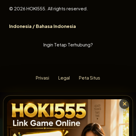
© 2026 HOKI555. All rights reserved.
Indonesia / Bahasa Indonesia
Ingin Tetap Terhubung?
Privasi
Legal
Peta Situs