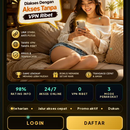
98%
24/7
0
3
RATING INFO
AKSES ONLINE
VPN RIBET
MODE
PERANGKAT
date harian
Jalur akses cepat
Promo aktif
Dukungan respons
LOGIN
DAFTAR