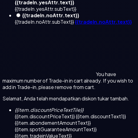
{{tradeIn.yesAttr.text}}
{{tradeIn.yesAttr.subText}}
{{tradeIn.noAttr.text}}
{{tradeIn.noAttr.subText}}
{{tradeIn.noAttr.text}}
You have
maximum number of Trade-in in cart already. If you wish to
add in Trade-in, please remove from cart.
Selamat, Anda telah mendapatkan diskon tukar tambah.
{{item.discountPriceTextTile}}
{{item.discountPriceText}}
{{item.discountText1}}
{{item.abondementAmountText}}
{{item.spotGuaranteeAmountText}}
{{item.tradeinValueText}}