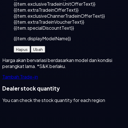
{{item.exclusiveTradeinUnitOfferText}}
{{item.extraTradeinOfferText}}
{{item.exclusiveChannerTradeinOfferText}}
{{item.extraTradeinVoucherText}}
{{item.specialDiscountText}}
{{item.displayModelName}}
Hapus
Ubah
Harga akan bervariasi berdasarkan model dan kondisi
perangkat lama. *S&K berlaku.
Tambah Trade-in
Dealer stock quantity
You can check the stock quantity for each region