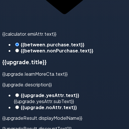
{{calculator.emiAttr.text}}
{{between.purchase.text}}
{{between.nonPurchase.text}}
{{upgrade.title}}
{{upgrade.learnMoreCta.text}}
{{upgrade.description}}
{{upgrade.yesAttr.text}}
{{upgrade.yesAttr.subText}}
{{upgrade.noAttr.text}}
{{upgradeResult.displayModelName}}
{{upgradeResult.discountText1}}