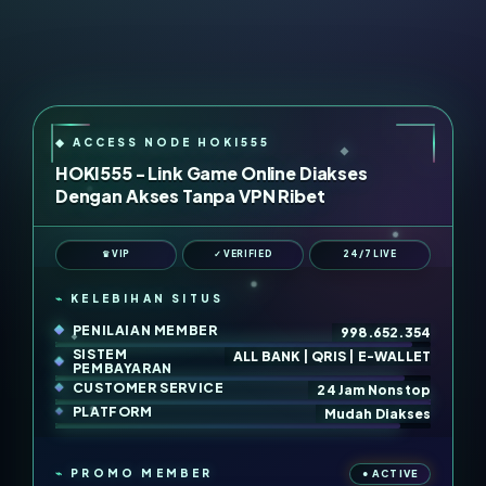
HOKI555 - Link Game Online Diakses
Dengan Akses Tanpa VPN Ribet
♛ VIP
✓ VERIFIED
24/7 LIVE
KELEBIHAN SITUS
PENILAIAN MEMBER
998.652.354
SISTEM
ALL BANK | QRIS | E-WALLET
PEMBAYARAN
CUSTOMER SERVICE
24 Jam Nonstop
PLATFORM
Mudah Diakses
PROMO MEMBER