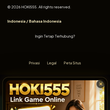
© 2026 HOKI555. All rights reserved.
Indonesia / Bahasa Indonesia
Ingin Tetap Terhubung?
Privasi
Legal
Peta Situs