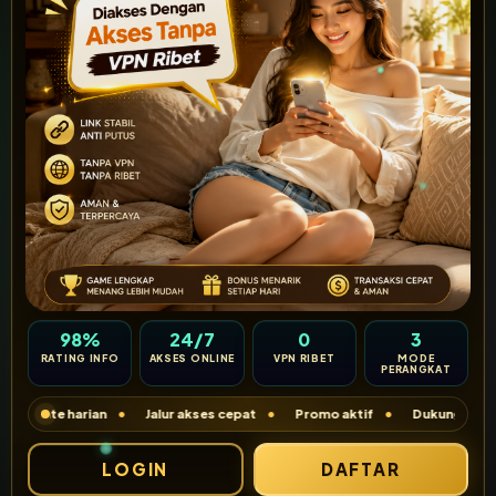
98%
24/7
0
3
RATING INFO
AKSES ONLINE
VPN RIBET
MODE
PERANGKAT
date harian
Jalur akses cepat
Promo aktif
Dukungan respons
LOGIN
DAFTAR