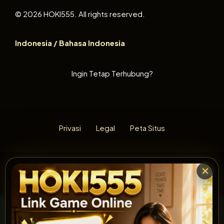
© 2026 HOKI555. All rights reserved.
Indonesia / Bahasa Indonesia
Ingin Tetap Terhubung?
Privasi
Legal
Peta Situs