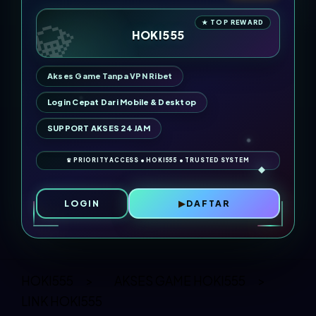
HOKI555
Akses Game Tanpa VPN Ribet
Login Cepat Dari Mobile & Desktop
SUPPORT AKSES 24 JAM
LOGIN
DAFTAR
Layer Popup Close
HOKI555
>
AKSES GAME HOKI555
>
LINK HOKI555