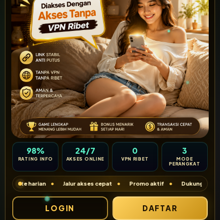
98%
24/7
0
3
RATING INFO
AKSES ONLINE
VPN RIBET
MODE
PERANGKAT
date harian
Jalur akses cepat
Promo aktif
Dukungan respons
LOGIN
DAFTAR