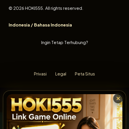
© 2026 HOKI555. All rights reserved.
Indonesia / Bahasa Indonesia
Ingin Tetap Terhubung?
Privasi
Legal
Peta Situs