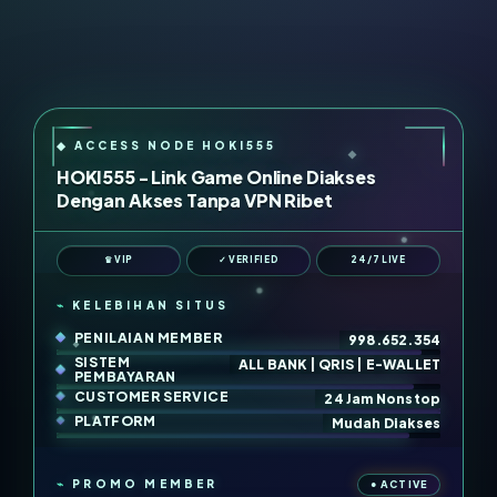
HOKI555 - Link Game Online Diakses
Dengan Akses Tanpa VPN Ribet
♛ VIP
✓ VERIFIED
24/7 LIVE
KELEBIHAN SITUS
PENILAIAN MEMBER
998.652.354
SISTEM
ALL BANK | QRIS | E-WALLET
PEMBAYARAN
CUSTOMER SERVICE
24 Jam Nonstop
PLATFORM
Mudah Diakses
PROMO MEMBER