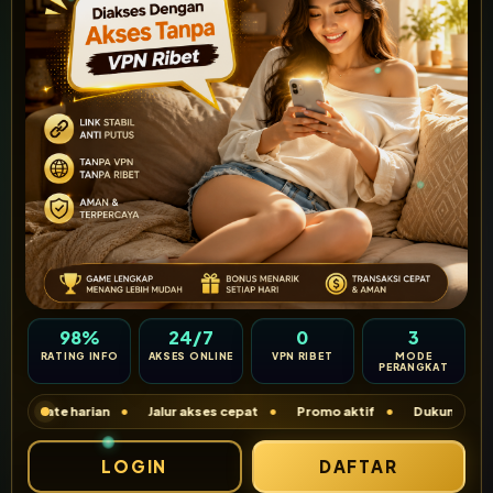
98%
24/7
0
3
RATING INFO
AKSES ONLINE
VPN RIBET
MODE
PERANGKAT
pdate harian
Jalur akses cepat
Promo aktif
Dukungan respo
LOGIN
DAFTAR