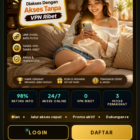
98%
24/7
0
3
RATING INFO
AKSES ONLINE
VPN RIBET
MODE
PERANGKAT
harian
Jalur akses cepat
Promo aktif
Dukungan responsif
LOGIN
DAFTAR