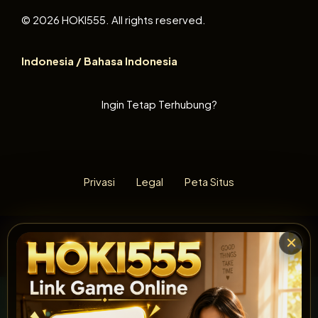
© 2026 HOKI555. All rights reserved.
Indonesia / Bahasa Indonesia
Ingin Tetap Terhubung?
Privasi
Legal
Peta Situs