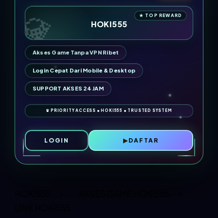
HOKI555
Akses Game Tanpa VPN Ribet
Login Cepat Dari Mobile & Desktop
SUPPORT AKSES 24 JAM
LOGIN
DAFTAR
Layer Popup Close
HOKI555
>
AKSES GAME HOKI555
>
LINK HOKI555