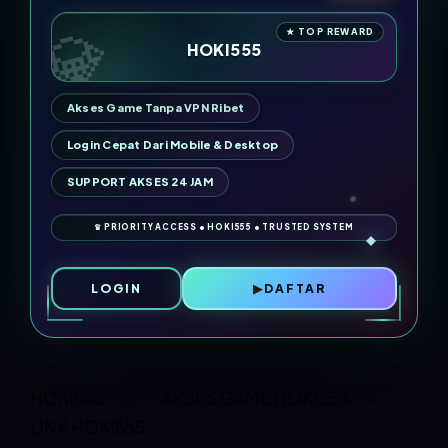
HOKI555
Akses Game Tanpa VPN Ribet
Login Cepat Dari Mobile & Desktop
SUPPORT AKSES 24 JAM
LOGIN
DAFTAR
Layer Popup Close
HOKI555
>
AKSES GAME HOKI555
>
LINK HOKI555