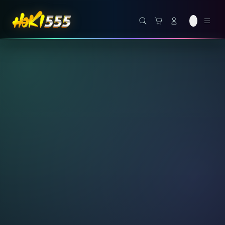
Cari
Troli
Login
Navigation
Buka Menu Saya