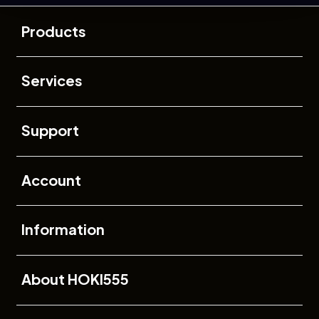
Buka
Footer Navigation
Products
Buka
Services
Buka
Support
Buka
Account
Buka
Information
Buka
About HOKI555