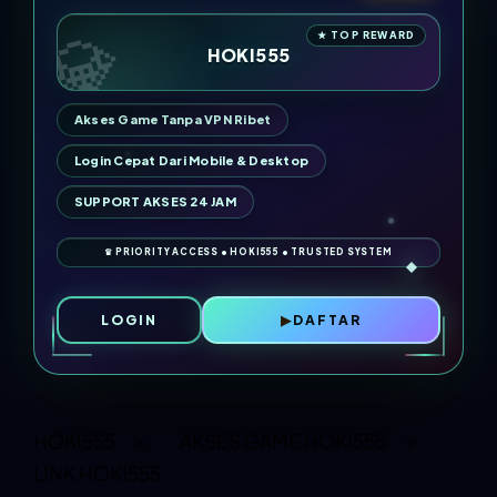
HOKI555
Akses Game Tanpa VPN Ribet
Login Cepat Dari Mobile & Desktop
SUPPORT AKSES 24 JAM
LOGIN
DAFTAR
Layer Popup Close
HOKI555
>
AKSES GAME HOKI555
>
LINK HOKI555