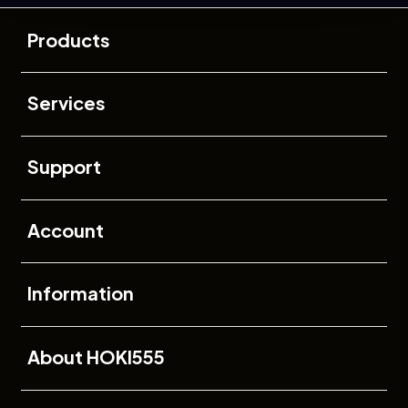
Buka
Footer Navigation
Products
Buka
Services
Buka
Support
Buka
Account
Buka
Information
Buka
About HOKI555