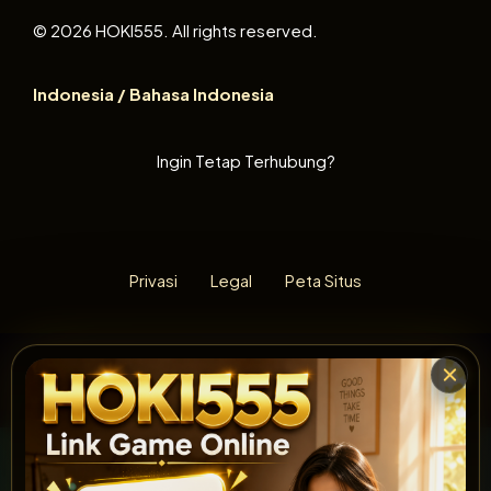
© 2026 HOKI555. All rights reserved.
Indonesia / Bahasa Indonesia
Ingin Tetap Terhubung?
Privasi
Legal
Peta Situs