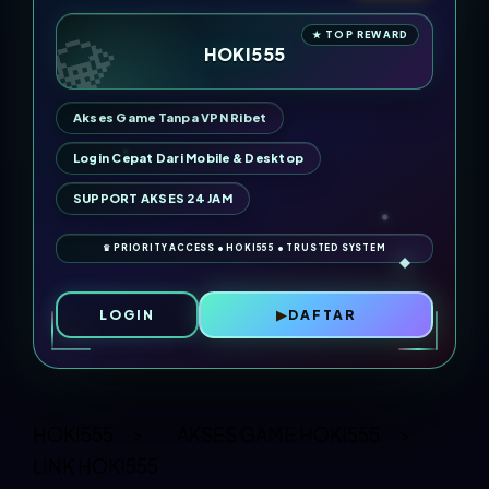
HOKI555
Akses Game Tanpa VPN Ribet
Login Cepat Dari Mobile & Desktop
SUPPORT AKSES 24 JAM
LOGIN
DAFTAR
Layer Popup Close
HOKI555
>
AKSES GAME HOKI555
>
LINK HOKI555