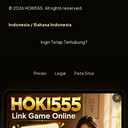
© 2026 HOKI555. All rights reserved.
Indonesia / Bahasa Indonesia
Ingin Tetap Terhubung?
Privasi
Legal
Peta Situs