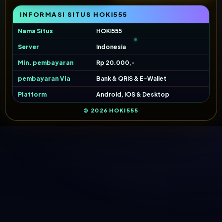
INFORMASI SITUS HOKI555
Nama Situs
HOKI555
Server
Indonesia
Min. pembayaran
Rp 20.000,-
pembayaran Via
Bank & QRIS & E-Wallet
Platform
Android, iOS & Desktop
© 2026 HOKI555