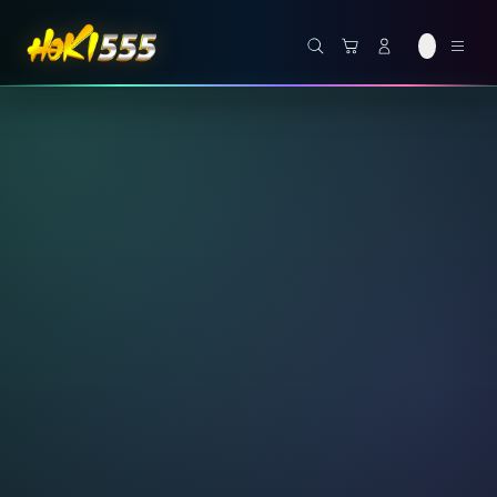
Cari
Troli
Login
Navigation
Buka Menu Saya