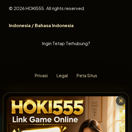
© 2026 HOKI555. All rights reserved.
Indonesia / Bahasa Indonesia
Ingin Tetap Terhubung?
Privasi
Legal
Peta Situs