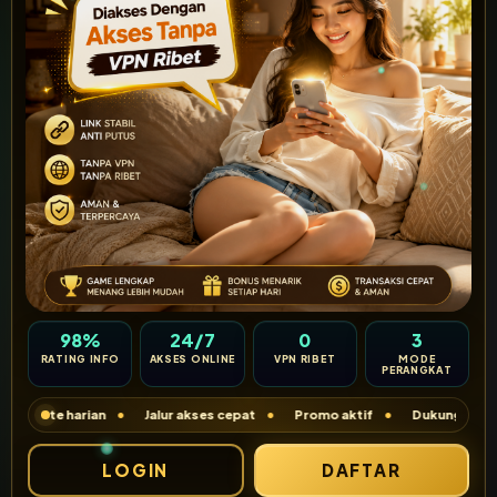
98%
24/7
0
3
RATING INFO
AKSES ONLINE
VPN RIBET
MODE
PERANGKAT
date harian
Jalur akses cepat
Promo aktif
Dukungan respon
LOGIN
DAFTAR