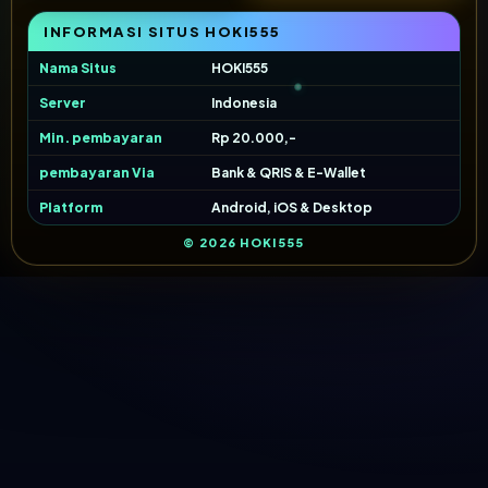
INFORMASI SITUS HOKI555
Nama Situs
HOKI555
Server
Indonesia
Min. pembayaran
Rp 20.000,-
pembayaran Via
Bank & QRIS & E-Wallet
Platform
Android, iOS & Desktop
© 2026 HOKI555