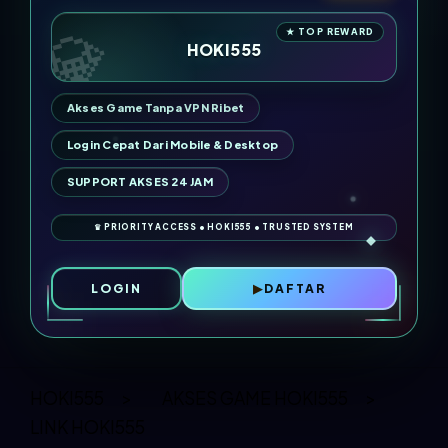
HOKI555
Akses Game Tanpa VPN Ribet
Login Cepat Dari Mobile & Desktop
SUPPORT AKSES 24 JAM
LOGIN
DAFTAR
Layer Popup Close
HOKI555
>
AKSES GAME HOKI555
>
LINK HOKI555