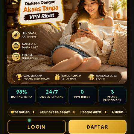
98%
24/7
0
3
RATING INFO
AKSES ONLINE
VPN RIBET
MODE
PERANGKAT
pdate harian
Jalur akses cepat
Promo aktif
Dukungan respon
LOGIN
DAFTAR