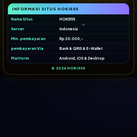
INFORMASI SITUS HOKI555
Nama Situs
HOKI555
Server
Indonesia
Min. pembayaran
Rp 20.000,-
pembayaran Via
Bank & QRIS & E-Wallet
Platform
Android, iOS & Desktop
© 2026 HOKI555