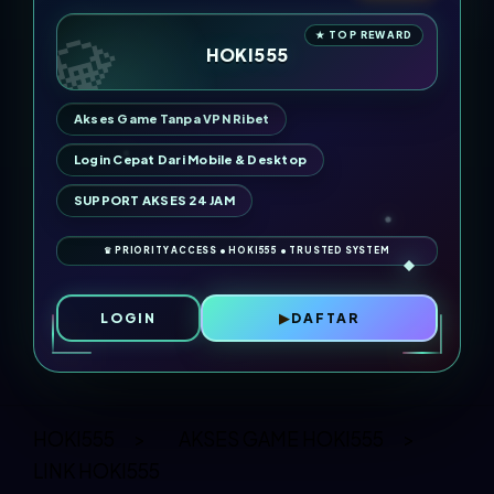
HOKI555
Akses Game Tanpa VPN Ribet
Login Cepat Dari Mobile & Desktop
SUPPORT AKSES 24 JAM
LOGIN
DAFTAR
Layer Popup Close
HOKI555
>
AKSES GAME HOKI555
>
LINK HOKI555