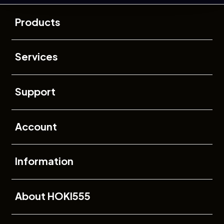
Buka
Footer Navigation
Products
Buka
Services
Buka
Support
Buka
Account
Buka
Information
Buka
About HOKI555