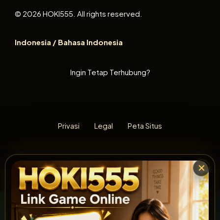
© 2026 HOKI555. All rights reserved.
Indonesia / Bahasa Indonesia
Ingin Tetap Terhubung?
Privasi
Legal
Peta Situs