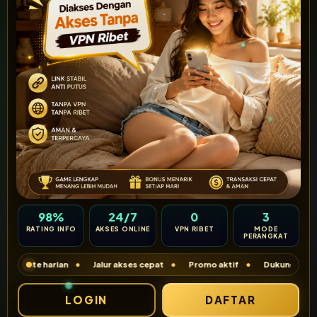
98%
24/7
0
3
RATING INFO
AKSES ONLINE
VPN RIBET
MODE
PERANGKAT
date harian
Jalur akses cepat
Promo aktif
Dukungan respon
LOGIN
DAFTAR