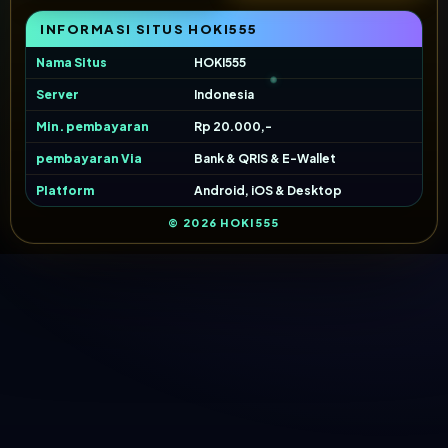
INFORMASI SITUS HOKI555
Nama Situs
HOKI555
Server
Indonesia
Min. pembayaran
Rp 20.000,-
pembayaran Via
Bank & QRIS & E-Wallet
Platform
Android, iOS & Desktop
© 2026 HOKI555