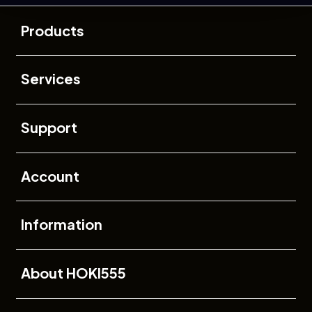
Buka
Footer Navigation
Products
Buka
Services
Buka
Support
Buka
Account
Buka
Information
Buka
About HOKI555