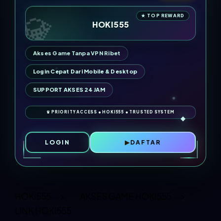
HOKI555
Akses Game Tanpa VPN Ribet
Login Cepat Dari Mobile & Desktop
SUPPORT AKSES 24 JAM
LOGIN
DAFTAR
Layer Popup Close
HOKI555
>
AKSES GAME HOKI555
>
LINK HOKI555