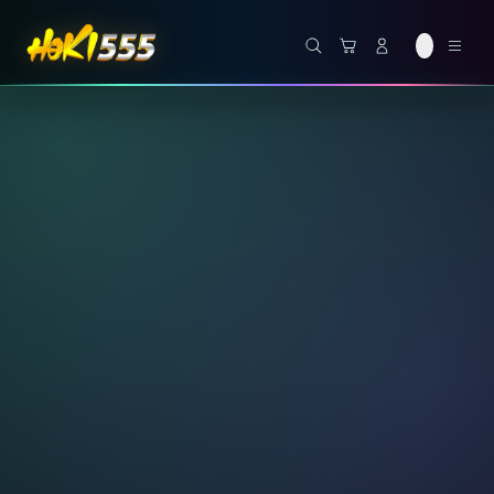
Cari
Troli
Login
Navigation
Buka Menu Saya