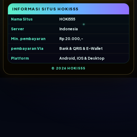
INFORMASI SITUS HOKI555
Nama Situs
HOKI555
Server
Indonesia
Min. pembayaran
Rp 20.000,-
pembayaran Via
Bank & QRIS & E-Wallet
Platform
Android, iOS & Desktop
© 2026 HOKI555