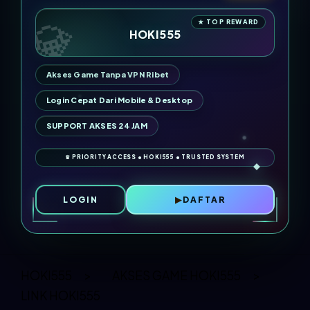
HOKI555
Akses Game Tanpa VPN Ribet
Login Cepat Dari Mobile & Desktop
SUPPORT AKSES 24 JAM
LOGIN
DAFTAR
Layer Popup Close
HOKI555
>
AKSES GAME HOKI555
>
LINK HOKI555