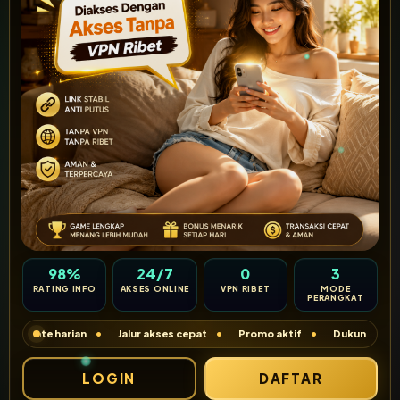
98%
24/7
0
3
RATING INFO
AKSES ONLINE
VPN RIBET
MODE
PERANGKAT
date harian
Jalur akses cepat
Promo aktif
Dukungan respons
LOGIN
DAFTAR