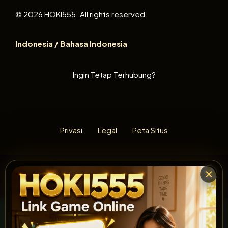
© 2026 HOKI555. All rights reserved.
Indonesia / Bahasa Indonesia
Ingin Tetap Terhubung?
Privasi
Legal
Peta Situs