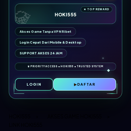
HOKI555
Akses Game Tanpa VPN Ribet
Login Cepat Dari Mobile & Desktop
SUPPORT AKSES 24 JAM
LOGIN
DAFTAR
Layer Popup Close
HOKI555
>
AKSES GAME HOKI555
>
LINK HOKI555